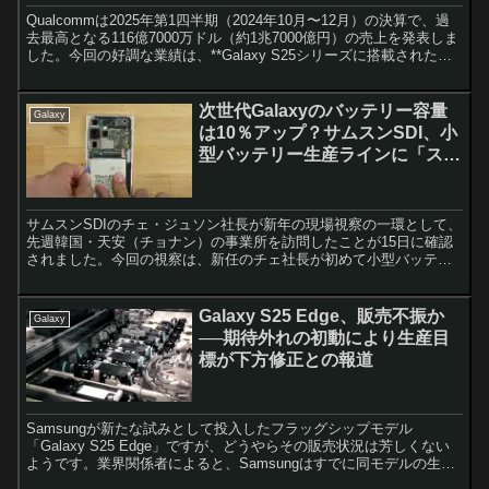
Qualcommは2025年第1四半期（2024年10月〜12月）の決算で、過
去最高となる116億7000万ドル（約1兆7000億円）の売上を発表しま
した。今回の好調な業績は、**Galaxy S25シリーズに搭載された
「Snapdrago...
次世代Galaxyのバッテリー容量
Galaxy
は10％アップ？サムスンSDI、小
型バッテリー生産ラインに「スタ
ッキング技術」を導入へ
サムスンSDIのチェ・ジュソン社長が新年の現場視察の一環として、
先週韓国・天安（チョナン）の事業所を訪問したことが15日に確認
されました。今回の視察は、新任のチェ社長が初めて小型バッテリ
ーの生産現場を訪れたもので、業界内で大きな関心を集めて...
Galaxy S25 Edge、販売不振か
Galaxy
──期待外れの初動により生産目
標が下方修正との報道
Samsungが新たな試みとして投入したフラッグシップモデル
「Galaxy S25 Edge」ですが、どうやらその販売状況は芳しくない
ようです。業界関係者によると、Samsungはすでに同モデルの生産
目標を引き下げたとされ、初動の売上は期待...