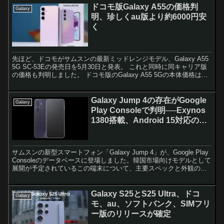
ドコモ版Galaxy A55の価格判
Galaxy
明、珍しくau版より約6000円安
く
先ほど、ドコモがサムスンの最新ミッドレンジモデル、Galaxy A55
5G SC-53Eの発売日を5月30日と発表。 これと同時に同キャリア版
の価格も判明しました。 ドコモ版のGalaxy A55 5Gの本体価格は
70,840円。 先に価...
Galaxy Jump 4の存在がGoogle
Galaxy
Play Consoleで判明──Exynos
1380搭載、Android 15対応の新
モデル
サムスンの新型スマートフォン「Galaxy Jump 4」が、Google Play
Consoleのデータベースに登場しました。韓国市場向けモデルとして
展開が予定されているこの端末について、主要スペックと外観の一
部が明らかになっています。...
Galaxy S25とS25 Ultra、ドコ
Galaxy
モ、au、ソフトバンク、SIMフリ
ー版のリリースが確定