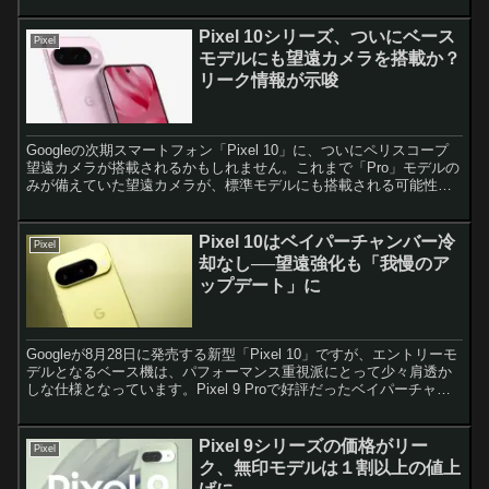
Pixel 10シリーズ、ついにベース
Pixel
モデルにも望遠カメラを搭載か？
リーク情報が示唆
Googleの次期スマートフォン「Pixel 10」に、ついにペリスコープ
望遠カメラが搭載されるかもしれません。これまで「Pro」モデルの
みが備えていた望遠カメラが、標準モデルにも搭載される可能性が
あるとリーク情報が伝えています。 これまで...
Pixel 10はベイパーチャンバー冷
Pixel
却なし──望遠強化も「我慢のア
ップデート」に
Googleが8月28日に発売する新型「Pixel 10」ですが、エントリーモ
デルとなるベース機は、パフォーマンス重視派にとって少々肩透か
しな仕様となっています。Pixel 9 Proで好評だったベイパーチャン
バー（蒸気室）冷却は非搭載のま...
Pixel 9シリーズの価格がリー
Pixel
ク、無印モデルは１割以上の値上