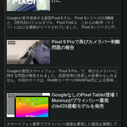
げに
Googleが来月発表する新型Pixelモデル、Pixel 9シリーズの3機種
と、2世代目のフォルダブル、Pixel Fold 2。 これらの欧州（ドイ
ツ）における価格がリークされていました。 Pixel 9シリーズとPixel
Fold ...
Pixel 9 Proで再びカメラバー剥離
Pixel
問題の報告
Googleの新型スマートフォン「Pixel 9 Pro」で、再びカメラバーに
関する問題が報告されました。品質管理の見直しが必要かもしれま
せん。今回のケースは、RedditユーザーのMohiFlaz氏による投稿か
ら明らかになったものです。同...
GoogleなしのPixel Tablet登場！
Pixel
Murenaがプライバシー重視
の/e/OS搭載モデルを発売
スマートフォン業界でプライバシー保護を重視した製品を展開して