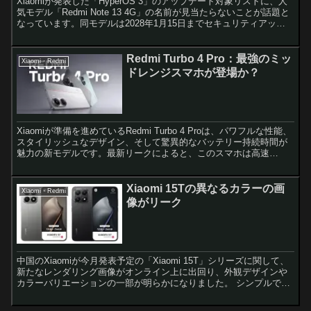
Xiaomiが発表した「HyperOS 3」のアップデート対象リストに、人
気モデル「Redmi Note 13 4G」の名前が見当たらないことが話題と
なっています。同モデルは2028年1月15日までセキュリティアップ
デートの提供が保証されて...
Redmi Turbo 4 Pro：最強のミッ
Xiaomi・Redmi
ドレンジスマホが登場か？
Xiaomiが準備を進めているRedmi Turbo 4 Proは、パワフルな性能、
スタイリッシュなデザイン、そして驚異的なバッテリー持続時間が
魅力の新モデルです。最新リークによると、このスマホは高速
Snapdragonプロセッサや7,50...
Xiaomi 15Tの異なるカラーの画
Xiaomi・Redmi
像がリーク
中国のXiaomiが今月発表予定の「Xiaomi 15T」シリーズに関して、
新たなレンダリング画像がオンライン上に出回り、外観デザインや
カラーバリエーションの一部が明らかになりました。 シンプルでフ
ラットなデザイン 今回流出した画像によると...