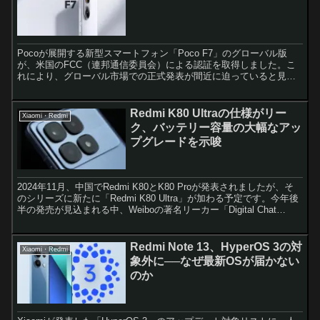
Pocoが展開する新型スマートフォン「Poco F7」のグローバル版
が、米国のFCC（連邦通信委員会）による認証を取得しました。こ
れにより、グローバル市場での正式発表が間近に迫っていると見ら
れています。 インド版も認証取得済み 今回FCCに...
Redmi K80 Ultraの仕様がリー
Xiaomi・Redmi
ク、バッテリー容量の大幅なアッ
プグレードを示唆
2024年11月、中国でRedmi K80とK80 Proが発表されましたが、そ
のシリーズに新たに「Redmi K80 Ultra」が加わる予定です。今年後
半の発売が見込まれる中、Weiboの著名リーカー「Digital Chat
Stat...
Redmi Note 13、HyperOS 3の対
Xiaomi・Redmi
象外に──なぜ最新OSが届かない
のか