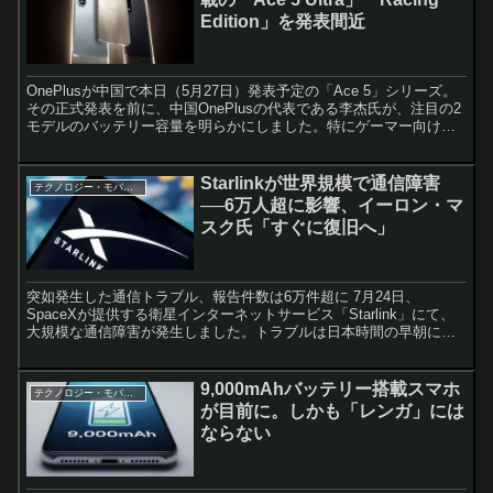
Edition」を発表間近
OnePlusが中国で本日（5月27日）発表予定の「Ace 5」シリーズ。
その正式発表を前に、中国OnePlusの代表である李杰氏が、注目の2
モデルのバッテリー容量を明らかにしました。特にゲーマー向けと
して位置付けられる「Racing Edition」は、モバイルゲームユーザー
にとって見逃せない一台となりそうです。
Starlinkが世界規模で通信障害
テクノロジー・モバイル
──6万人超に影響、イーロン・マ
スク氏「すぐに復旧へ」
突如発生した通信トラブル、報告件数は6万件超に 7月24日、
SpaceXが提供する衛星インターネットサービス「Starlink」にて、
大規模な通信障害が発生しました。トラブルは日本時間の早朝に確
認され、ユーザー報告を集計する「Down De...
9,000mAhバッテリー搭載スマホ
テクノロジー・モバイル
が目前に。しかも「レンガ」には
ならない