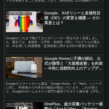
マホを発表することを告知しており、発表直前に公式画像がリーク
されたということに。 なお、外観を見る...
Google、AIポリシーと多様性目
テクノロジー・モバイル
標（DEI）の変更を擁護 — その
真意とは？
Googleがこれまで掲げてきたポリシーの一部を大きく見直しまし
た。最近では、多様性・公平性・包括性（DEI）プログラムの廃止
や、AIを用いた武器開発・監視技術に関する方針の変更が発表さ
れ、これが社内外で注目を集めています。こうした動きに対...
Google Homeに不満が続出、公
テクノロジー・モバイル
式が謝罪と「大規模改善」を約束
─ 今秋に信頼性向上のアップデー
トへ
Googleのスマートホーム製品「Google Home」や「Nest」シリーズ
に対し、利用者から不具合の報告が相次いでいます。これを受け
て、Googleのホーム＆ネスト部門の最高プロダクト責任者（CPO）
であるアニッシュ・カットゥカラン氏...
OnePlus、超大容量バッテリー搭
テクノロジー・モバイル
載の「Ace 5 Ultra」「Racing