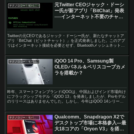
元Twitter CEOジャック・ドーシ
テクノロジー・モバイル
ー氏が新アプリ「BitChat」発表
──インターネット不要のチャッ
ト体験を提供
Twitterの元CEOであるジャック・ドーシー氏が、新たなチャットア
プリ「BitChat（ビットチャット）」を正式発表しました。このアプ
リはインターネット接続を必要とせず、Bluetoothメッシュネットワ
ークを利用して近くの端末同士で通...
iQOO 14 Pro、Samsung製
テクノロジー・モバイル
OLEDパネル＆ペリスコープカメ
ラを搭載か？
昨年、スマートフォンブランドiQOOは、中国およびインド市場向け
にフラッグシップモデル「iQOO 13」を発表しましたが、Proモデル
のリリースはありませんでした。しかし、今年はiQOO 14シリーズ
として、通常モデルとProモデルの両方が...
Qualcomm、Snapdragon X2で
テクノロジー・モバイル
デスクトップ市場に本格参入—最
大18コアの「Oryon V3」を搭載