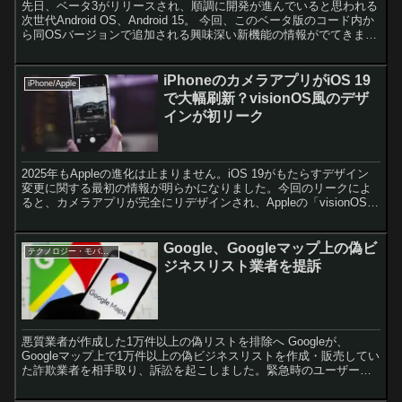
先日、ベータ3がリリースされ、順調に開発が進んでいると思われる
次世代Android OS、Android 15。 今回、このベータ版のコード内か
ら同OSバージョンで追加される興味深い新機能の情報がでてきまし
た。 ディスプレイ、ストレージ、バ...
iPhoneのカメラアプリがiOS 19
iPhone/Apple
で大幅刷新？visionOS風のデザ
インが初リーク
2025年もAppleの進化は止まりません。iOS 19がもたらすデザイン
変更に関する最初の情報が明らかになりました。今回のリークによ
ると、カメラアプリが完全にリデザインされ、Appleの「visionOS」
に似た新しいUIが採用される可能...
Google、Googleマップ上の偽ビ
テクノロジー・モバイル
ジネスリスト業者を提訴
悪質業者が作成した1万件以上の偽リストを排除へ Googleが、
Googleマップ上で1万件以上の偽ビジネスリストを作成・販売してい
た詐欺業者を相手取り、訴訟を起こしました。緊急時のユーザーを
狙った巧妙な手口が明らかになっており、Googl...