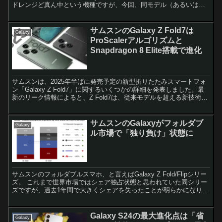
ドレンジど真ん中という機種ですが、今回、同モデル（あるいは同
モデルに搭載のチッ...
サムスンのGalaxy Z Fold7は
Galaxy
ProScalerアルゴリズムと
Snapdragon 8 Elite搭載で進化
サムスンは、2025年半ばに発売予定の新型折りたたみスマートフォ
ン「Galaxy Z Fold7」に関するいくつかの詳細を発表しました。最
新のリーク情報によると、Z Fold7は、従来モデルを超える新技術を
搭載することが予想されています。 ...
サムスンのGalaxyがフォルダブ
Galaxy
ル市場で「独り負け」状態に
サムスンのフォルダブルスマホ、と言えばGalaxy Z Fold/Flipシリー
ズ。 これまで世界市場ではシェア独占状態と思われていた同シリー
ズですが、過去1年間で大きくシェアを失ったことが明らかになりま
した。 以下は2023年第1四半期と...
Galaxy S24の最大進化点は「省
Galaxy