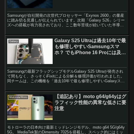
Samsungが自社開発の次世代プロセッサー「Exynos 2600」の量産
に踏み切る見通しが伝えられています。次期「Galaxy S26」シリー
ズへの搭載が有力視されており、ここ数年苦境が続いていた半導体
事業にとって大きな転機となりそうで...
Galaxy S25 Ultraは過去10年で最
Galaxy
も修理しやすいSamsungスマ
ホ？ でもiPhone 16 Proには及ば
ず
Samsungの最新フラッグシップモデルGalaxy S25 Ultraが発売され
て間もなく、さっそくiFixitによる分解＆修理評価が行われました。
同チームは、この機種を「過去10年で最も修理しやすいGalaxyスマ
ホ」と評価。しかしなが...
【追記あり】moto g64/g64yはグ
Motorola/Moto
ラフィック性能の異常な低さに要
注意
モトローラの日本向け最新ミッドレンジモデル、moto g64 5G/g64y
5G。 MediaTek製のDimensity 7025を搭載し、スペック的にはミッ