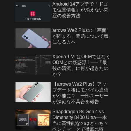
Android 14アプデで「ドコ
モ位置情報」が消えない問
題の改善方法
arrows We2 Plusの「画面
が固まる」問題について気
になる方へ
Xperia 1 VIIはOEMではなく
ODMとの疑惑浮上──「最
後の清流」に何が起きたの
か？
【arrows We2 Plus】アッ
プデート後にモバイル通信
が不能に？ 一部ユーザー
が深刻な不具合を報告
Snapdragon 8s Gen 4 vs
Dimensity 8400 Ultra──本
当に高性能なのはどっち？
ベンチマークで徹底比較