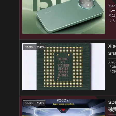
Xi
ベー
号は
って
Xi
Xiaomi・Redmi
Sn
Xi
「X
「XR
SD
Xiaomi・Redmi
確