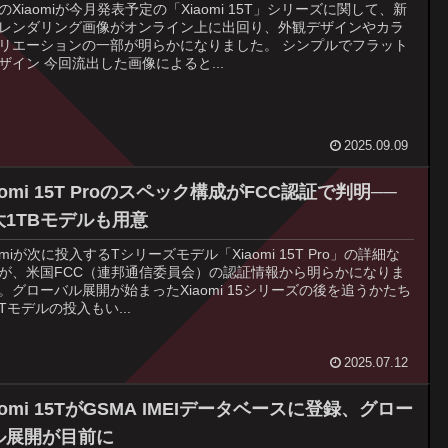
のXiaomiが今月発表予定の「Xiaomi 15T」シリーズに関して、新
レンダリング画像がオンライン上に出回り、外観デザインやカラ
リエーションの一部が明らかになりました。 シンプルでフラット
ザイン 今回流出した画像によると...
2025.09.09
aomi 15T Proのスペック構成がFCC認証で判明──
大1TBモデルも用意
aomiが次に投入するTシリーズモデル「Xiaomi 15T Pro」の詳細な
が、米国FCC（連邦通信委員会）の認証情報から明らかになりま
。グローバル展開が始まったXiaomi 15シリーズの後を追うかたち
Tモデルの投入もい...
2025.07.12
aomi 15TがGSMA IMEIデータベースに登録、グロー
ル展開が目前に