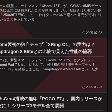
aomiの新型スマートフォン「Xiaomi 15T」が、GSMAのIMEIデータ
スに正式に登録されたことが判明しました。登録されたモデル番
「25069PTEBG」で、これはグローバル市場への発売が間近に迫
いることを示していま...
2025.07.02
aomi製初の独自チップ「XRing O1」の実力は？
apdragon 8 Eliteとの比較で見えた性能の輪郭
aomiは、新型スマートフォン「Xiaomi 15S Pro」とタブレット
iaomi Pad 7 Ultra」において、同社初の自社開発チップセット
ing O1」を搭載しました。SnapdragonやMediaTekといった大...
2025.06.23
8sGen4搭載の無印「POCO F7」、国内リリースが
実に！ シリーズ3モデル全て展開