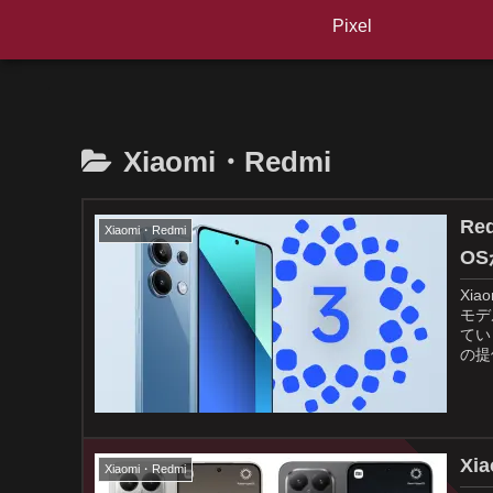
Pixel
Xiaomi・Redmi
Re
Xiaomi・Redmi
O
Xi
モデ
てい
の提
Xi
Xiaomi・Redmi