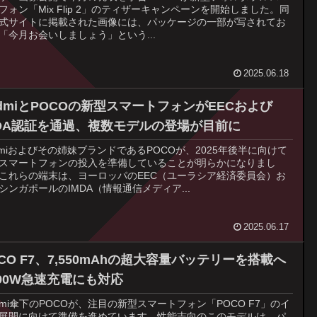
フォン「Mix Flip 2」のティザーキャンペーンを開始しました。同
式サイトに掲載された画像には、パッケージの一部が写されてお
「今月お会いしましょう」という...
2025.06.18
edmiとPOCOの新型スマートフォンがEECおよび
MDA認証を通過、複数モデルの登場が目前に
dmiおよびその姉妹ブランドであるPOCOが、2025年後半に向けて
スマートフォンの投入を準備していることが明らかになりまし
これらの端末は、ヨーロッパのEEC（ユーラシア経済委員会）お
シンガポールのIMDA（情報通信メディア...
2025.06.17
CO F7、7,550mAhの超大容量バッテリーを搭載へ
 90W急速充電にも対応
aomi傘下のPOCOが、注目の新型スマートフォン「POCO F7」のイ
展開に向けて準備を進めています。性能志向のこのモデルは、パ