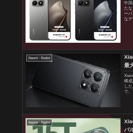
中国
たな
ーバ
なデ
Xi
Xiaomi・Redmi
最
Xi
構成
した
で、
Xi
Xiaomi・Redmi
バ