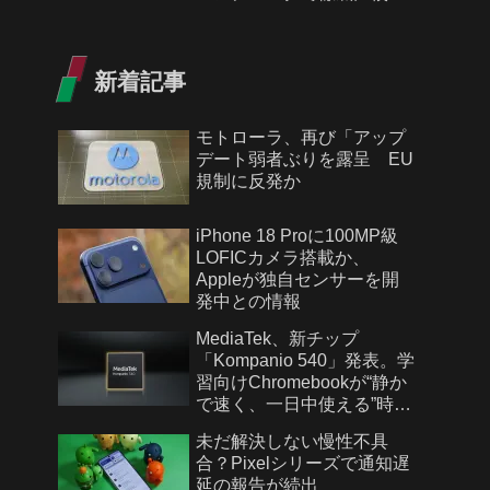
新着記事
モトローラ、再び「アップ
デート弱者ぶりを露呈 EU
規制に反発か
iPhone 18 Proに100MP級
LOFICカメラ搭載か、
Appleが独自センサーを開
発中との情報
MediaTek、新チップ
「Kompanio 540」発表。学
習向けChromebookが“静か
で速く、一日中使える”時代
へ
未だ解決しない慢性不具
合？Pixelシリーズで通知遅
延の報告が続出