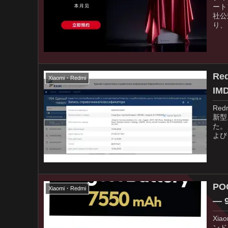
ート
社公
り、
R
Xiaomi・Redmi
I
Re
新型
た。
よび
PO
Xiaomi・Redmi
―
Xi
ンド