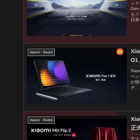
シャ
Ge
もリ
日本
Xi
Xiaomi・Redmi
O
Xi
ベン
が独
チ...
Xi
Xiaomi・Redmi
正
ティ