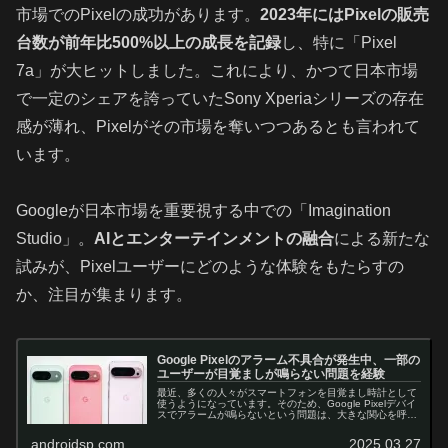
市場でのPixelの成功があります。
2023年にはPixelの販売
台数が前年比500%以上の成長を記録
し、特に「Pixel
7a」が大ヒットしました。これにより、かつて日本市場
で一定のシェアを誇っていたSony Xperiaシリーズの存在
感が薄れ、Pixelがその市場を奪いつつあるとも言われて
います。
Googleが日本市場を重要視する中での「Imagination
Studio」。
AIとエンターテインメントの融合
による新たな
試みが、Pixelユーザーにどのような体験をもたらすの
か、注目が集まります。
Google Pixelのアラーム不具合が発生中、一部の
ユーザーが目覚ましが鳴らない問題を経験
最近、多くの人々がスマートフォンを目覚まし時計として
使うようになっています。そのため、Google Pixelデバイ
スでアラームが鳴らないという問題は、大きな関心を呼ん
でいます。 目覚まし時計が鳴らない問題が発生 ここ1週間
ほど、特にPix...
androidsp.com
2025.03.27