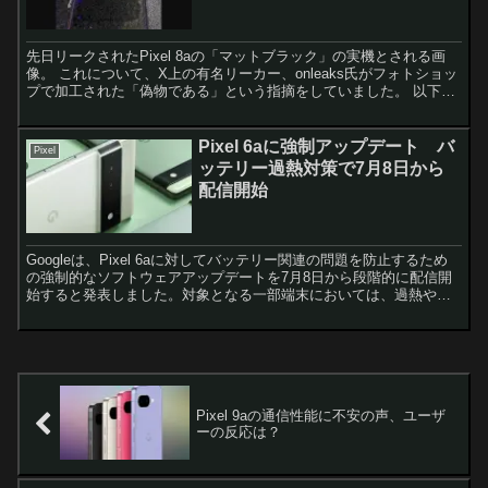
先日リークされたPixel 8aの「マットブラック」の実機とされる画
像。 これについて、X上の有名リーカー、onleaks氏がフォトショッ
プで加工された「偽物である」という指摘をしていました。 以下は
Pixel 8aのマットブラックの実機と...
Pixel 6aに強制アップデート バ
Pixel
ッテリー過熱対策で7月8日から
配信開始
Googleは、Pixel 6aに対してバッテリー関連の問題を防止するため
の強制的なソフトウェアアップデートを7月8日から段階的に配信開
始すると発表しました。対象となる一部端末においては、過熱や劣
化によるリスクを軽減するための対策が講じられ...
Pixel 9aの通信性能に不安の声、ユーザ
ーの反応は？