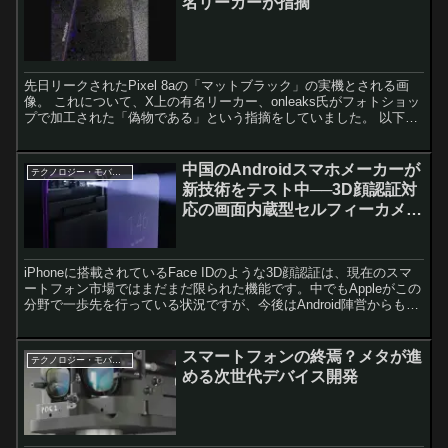
名リーカーが指摘
先日リークされたPixel 8aの「マットブラック」の実機とされる画
像。 これについて、X上の有名リーカー、onleaks氏がフォトショッ
プで加工された「偽物である」という指摘をしていました。 以下は
Pixel 8aのマットブラックの実機と...
中国のAndroidスマホメーカーが
テクノロジー・モバイル
新技術をテスト中──3D顔認証対
応の画面内蔵型セルフィーカメラ
が登場か
iPhoneに搭載されているFace IDのような3D顔認証は、現在のスマ
ートフォン市場ではまだまだ限られた機能です。中でもAppleがこの
分野で一歩先を行っている状況ですが、今後はAndroid陣営からも追
随する動きが見られそうです。 「...
スマートフォンの終焉？メタが進
テクノロジー・モバイル
める次世代デバイス開発