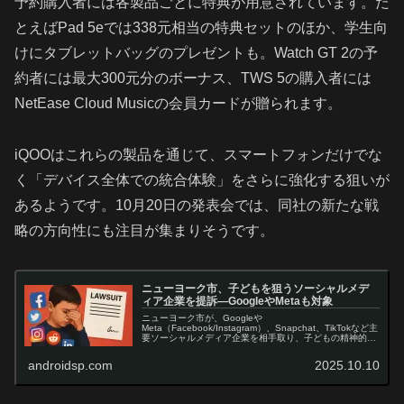
予約購入者には各製品ごとに特典が用意されています。た
とえばPad 5eでは338元相当の特典セットのほか、学生向
けにタブレットバッグのプレゼントも。Watch GT 2の予
約者には最大300元分のボーナス、TWS 5の購入者には
NetEase Cloud Musicの会員カードが贈られます。
iQOOはこれらの製品を通じて、スマートフォンだけでな
く「デバイス全体での統合体験」をさらに強化する狙いが
あるようです。10月20日の発表会では、同社の新たな戦
略の方向性にも注目が集まりそうです。
ニューヨーク市、子どもを狙うソーシャルメデ
ィア企業を提訴—GoogleやMetaも対象
ニューヨーク市が、Googleや
Meta（Facebook/Instagram）、Snapchat、TikTokなど主
要ソーシャルメディア企業を相手取り、子どもの精神的健
康への悪影響を理由に訴訟を起こしました。市や教育機
関、保健部門は、これ...
androidsp.com
2025.10.10