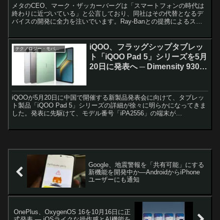
メタのCEO、マーク・ザッカーバーグは「スマートフォンの時代は
終わりに近づいている」と公言しており、同社はその代替となるデ
バイスの開発に全力を注いでいます。Ray-Banとの提携によるスマ
ートグラスの初代モデルは好評を博しましたが、それはあ...
iQOO、フラッグシップタブレッ
テクノロジー・モバイル
ト「iQOO Pad 5」シリーズを5月
20日に発表へ ─ Dimensity 9300
Plus搭載モデルがGeekbenchに
登場
iQOOが5月20日に中国で開催する新製品発表会に向けて、タブレッ
ト製品「iQOO Pad 5」シリーズの詳細が徐々に明らかになってきま
した。発表に先駆けて、モデル番号「iPA2556」の端末が
Geekbenchのデータベースに登場し、主要...
Google、地震警報を「共有可能」にする
新機能を開発中か—AndroidからiPhone
ユーザーにも通知
OnePlus、OxygenOS 16を10月16日に正
式発表 — iOSライクな操作感とAI機能を