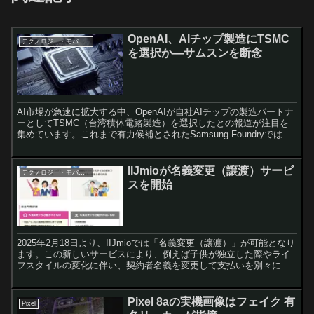
OpenAI、AIチップ製造にTSMC
テクノロジー・モバイル
を選択か—サムスンを断念
AI市場が急速に拡大する中、OpenAIが自社AIチップの製造パートナ
ーとしてTSMC（台湾積体電路製造）を選択したとの報道が注目を
集めています。これまで有力候補とされたSamsung Foundryではな
く、TSMCの3nmプロセスを採用...
IIJmioが名義変更（譲渡）サービ
テクノロジー・モバイル
スを開始
2025年2月18日より、IIJmioでは「名義変更（譲渡）」が可能となり
ます。この新しいサービスにより、例えば子供が独立した際やライ
フスタイルの変化に伴い、契約者名義を変更して支払いを別々にす
ることができます。 名義変更でできること お子...
Pixel 8aの実機画像はフェイク 有
Pixel